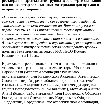
реставрация фронтальной группы зубов, вертикализация
окклюзии, обзор современных материалов для прямой и
непрямой реставрации.
«Постоянное обучение дает врачу-стоматологу
возможность не отставать от современных тенденций,
знакомиться с новыми технологиями. Вот почему уже не
первый год PROTECO приглашает в Россию признанных
лидеров мировой стоматологии. Это позволяет
специалистам, использующим наши продукты и материалы,
быть в курсе новых трендов и перенимать лучшие практики,
облегчающие прямую эстетическую реставрацию зубов»
-
полагает Генеральный директор PROTECO Ксения
Владимировна Шалак.
В рамках конгресса своим опытом и знаниями поделились
мировые эксперты и выдающиеся лекторы: Мональдо
Сарачинелли (эксперт Ассоциации StyleItaliano,
действительный член Итальянской Академии Эстетической
Стоматологии), Андреа Фабианелли (один из создателей
Итальянской Академии CAD-CAM, член международной
группы исследователей "Bio-Emulation"), Мохаммад Хишам
Аль-Набульси (действительный член Иорданского Общества
Консервативной Стоматологии, Иорданского Общества
Эндодонтии, Иорданской Стоматологической Ассоциации).