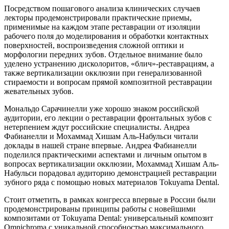
Посредством пошагового анализа клинических случаев
лекторы продемонстрировали практические приемы,
применимые на каждом этапе реставрации от изоляции
рабочего поля до моделирования и обработки контактных
поверхностей, воспроизведения сложной оптики и
морфологии передних зубов. Отдельное внимание было
уделено устранению дисколоритов, «блич»-реставрациям, а
также вертикализации окклюзии при генерализованной
стираемости и вопросам прямой композитной реставрации
жевательных зубов.
Мональдо Сарачинелли уже хорошо знаком российской
аудитории, его лекции о реставрации фронтальных зубов с
нетерпением ждут российские специалисты. Андреа
Фабианелли и Мохаммад Хишам Аль-Набульси читали
доклады в нашей стране впервые. Андреа Фабианелли
поделился практическими аспектами и личным опытом в
вопросах вертикализации окклюзии, Мохаммад Хишам Аль-
Набульси порадовал аудиторию демонстрацией реставрации
зубного ряда с помощью новых материалов Tokuyama Dental.
Стоит отметить, в рамках конгресса впервые в России были
продемонстрированы принципы работы с новейшими
композитами от Tokuyama Dental: универсальный композит
Omnichroma с уникальной способностью максимального