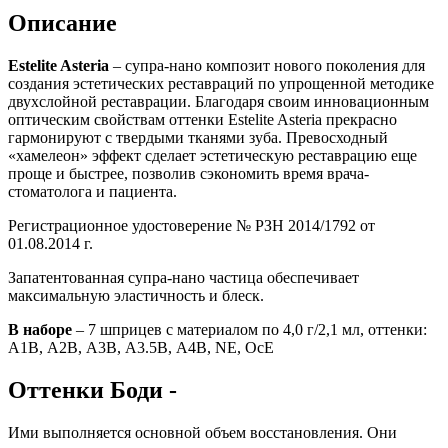
Описание
Estelite Asteria
– супра-нано композит нового поколения для
создания эстетических реставраций по упрощенной методике
двухслойной реставрации. Благодаря своим инновационным
оптическим свойствам оттенки Estelite Asteria прекрасно
гармонируют с твердыми тканями зуба. Превосходный
«хамелеон» эффект сделает эстетическую реставрацию еще
проще и быстрее, позволив сэкономить время врача-
стоматолога и пациента.
Регистрационное удостоверение № РЗН 2014/1792 от
01.08.2014 г.
Запатентованная супра-нано частица обеспечивает
максимальную эластичность и блеск.
В наборе
– 7 шприцев с материалом по 4,0 г/2,1 мл, оттенки:
А1В, А2В, А3В, А3.5В, А4В, NE, OcE
Оттенки Боди -
Ими выполняется основной объем восстановления. Они